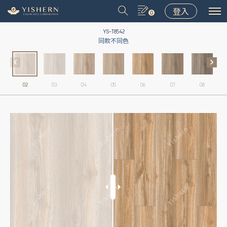
登入
0
YS-T8542
同款不同色
02
03
04
05
06
07
08
＃9031
＃9075
＃LT001
＃8502