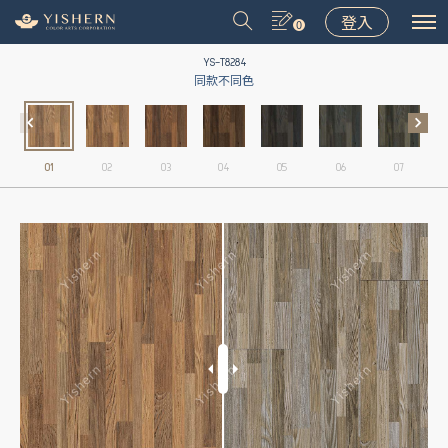
登入
0
YS-T8284
同款不同色
01
02
03
04
05
06
07
＃9031
＃9075
＃LT001
＃8502