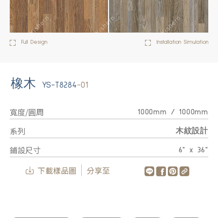
Full Design
Installation Simulation
橡木
YS-T8284
-01
寬度/圓周
1000mm / 1000mm
系列
木紋設計
鋪設尺寸
6" x 36"
下載樣品圖
分享至