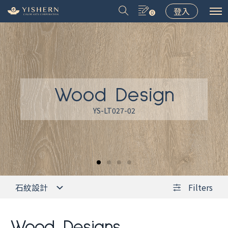
登入
0
Wood Design
＃9031
＃9075
＃LT001
＃8502
YS-LT027-02
石紋設計
Filters
Wood Designs