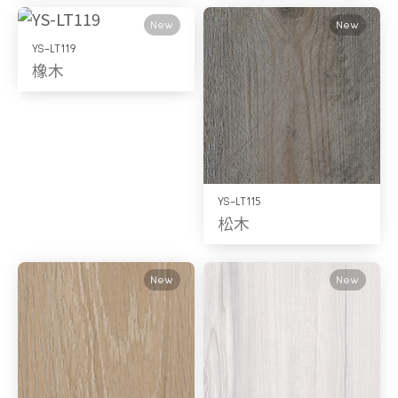
New
New
YS-LT119
橡木
YS-LT115
松木
New
New