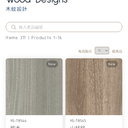
木紋設計
Items
311
Products
1
-
16
每頁顯示
樣商品
New
New
YS-T8546
YS-T8545
榆木
山核桃