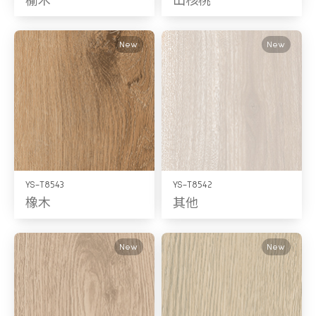
New
New
YS-T8543
YS-T8542
橡木
其他
New
New