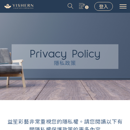
登入
0
Privacy Policy
＃9031
＃9075
＃LT001
＃8502
隱私政策
益笙彩藝非常重視您的隱私權。請您閱讀以下有
關隱私權保護政策的更多內容