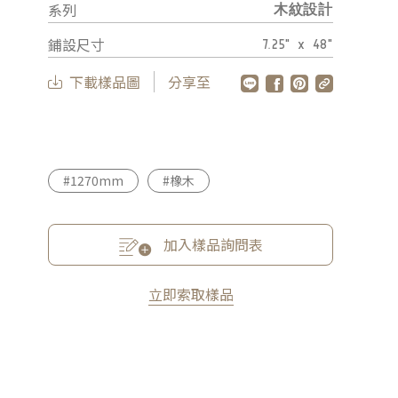
系列
木紋設計
鋪設尺寸
7.25" x 48"
下載樣品圖
分享至
#1270mm
#橡木
加入樣品詢問表
立即索取樣品