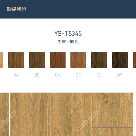
聯絡我們
YS-T8345
同款不同色
031
＃9075
＃LT001
＃8502
04
05
06
07
08
09