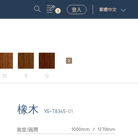
登入
繁體中文
0
10
11
12
13
14
橡木
YS-T8345
-01
寬度/圓周
1000mm / 1270mm