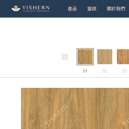
產品
靈感
關於我們
＃9
01
02
03