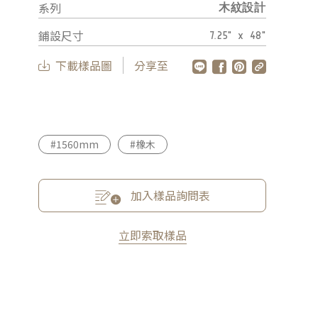
系列
木紋設計
鋪設尺寸
7.25" x 48"
下載樣品圖
分享至
#1560mm
#橡木
加入樣品詢問表
立即索取樣品