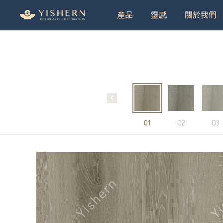
產品
靈感
關於我們
＃9
01
02
03