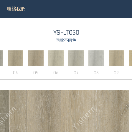
聯絡我們
YS-LT050
同款不同色
031
＃9075
＃LT001
＃8502
04
05
06
07
08
09