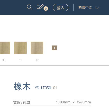
登入
繁體中文
0
10
11
12
13
14
15
16
橡木
YS-LT050
-01
寬度/圓周
1000mm / 1560mm