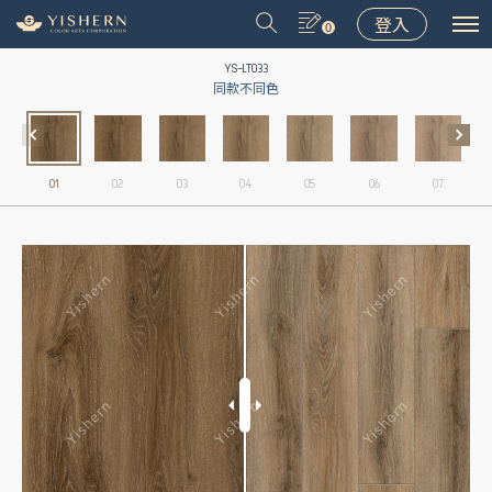
登入
0
YS-LT033
同款不同色
01
02
03
04
05
06
07
＃9031
＃9075
＃LT001
＃8502