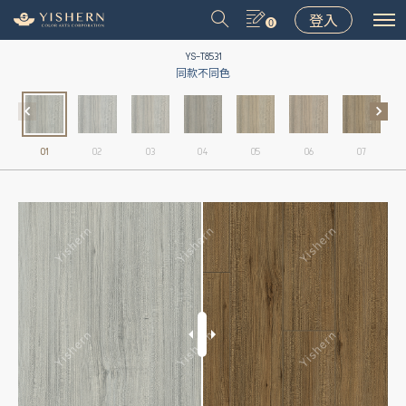
登入
0
YS-T8531
同款不同色
01
02
03
04
05
06
07
＃9031
＃9075
＃LT001
＃8502