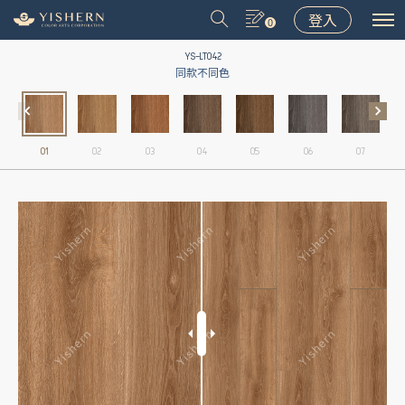
登入
0
YS-LT042
同款不同色
01
02
03
04
05
06
07
＃9031
＃9075
＃LT001
＃8502