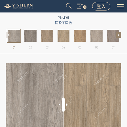
登入
0
YS-LT106
同款不同色
01
02
03
04
05
06
07
＃9031
＃9075
＃LT001
＃8502