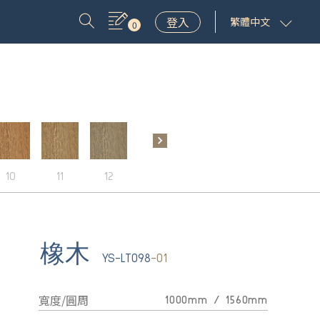
登入
繁體中文
0
10
11
12
13
14
橡木
YS-LT098
-01
寬度/圓周
1000mm / 1560mm