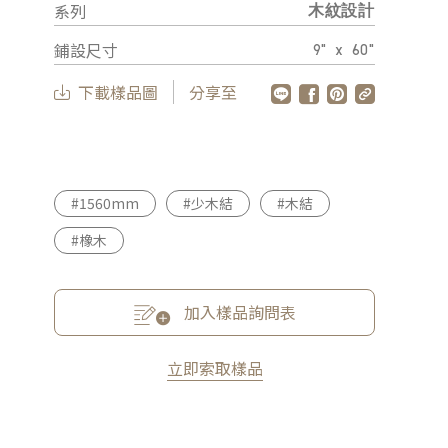
系列
木紋設計
鋪設尺寸
9" x 60"
下載樣品圖
分享至
#1560mm
#少木結
#木結
#橡木
加入樣品詢問表
立即索取樣品