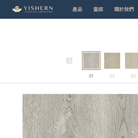
產品
靈感
關於我們
＃9
01
02
03