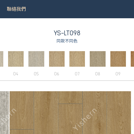
聯絡我們
YS-LT098
同款不同色
031
＃9075
＃LT001
＃8502
04
05
06
07
08
09