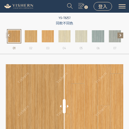
登入
0
YS-T8257
同款不同色
01
02
03
04
05
06
07
＃9031
＃9075
＃LT001
＃8502