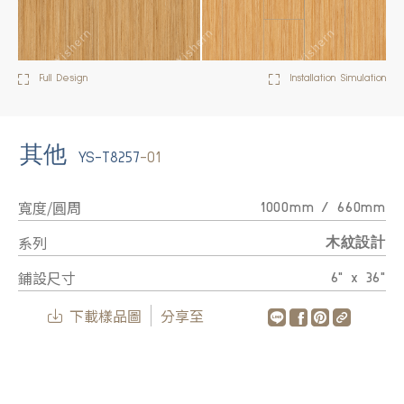
Full Design
Installation Simulation
其他
YS-T8257
-01
寬度/圓周
1000mm / 660mm
系列
木紋設計
鋪設尺寸
6" x 36"
下載樣品圖
分享至