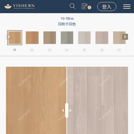
登入
0
YS-T8546
同款不同色
01
02
03
04
05
06
07
＃9031
＃9075
＃LT001
＃8502