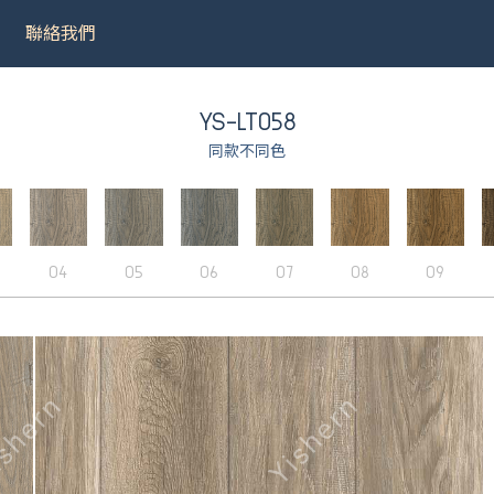
聯絡我們
YS-LT058
同款不同色
031
＃9075
＃LT001
＃8502
04
05
06
07
08
09