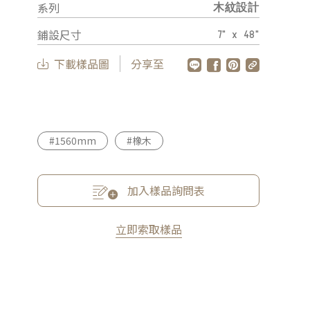
系列
木紋設計
鋪設尺寸
7" x 48"
下載樣品圖
分享至
#1560mm
#橡木
加入樣品詢問表
立即索取樣品