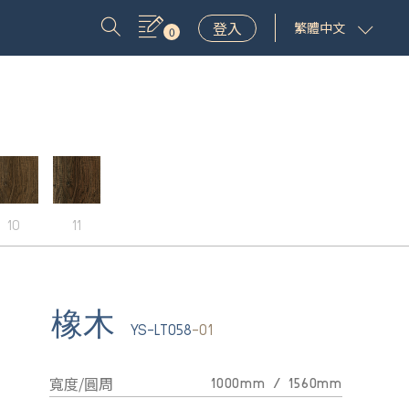
登入
繁體中文
0
10
11
橡木
YS-LT058
-01
寬度/圓周
1000mm / 1560mm