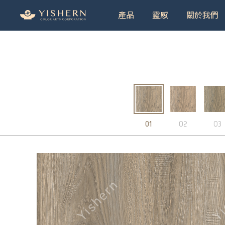
產品
靈感
關於我們
＃9
01
02
03