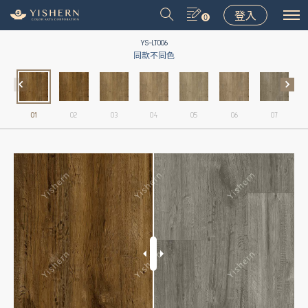
登入
0
YS-LT006
同款不同色
01
02
03
04
05
06
07
＃9031
＃9075
＃LT001
＃8502