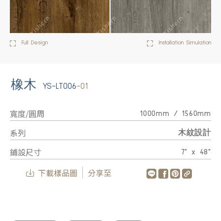
Full Design
Installation Simulation
橡木
YS-LT006
-01
寬度/圓周
1000mm / 1560mm
系列
木紋設計
鋪設尺寸
7" x 48"
下載樣品圖
分享至