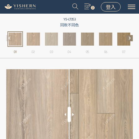
登入
0
YS-LT053
同款不同色
01
02
03
04
05
06
07
＃9031
＃9075
＃LT001
＃8502