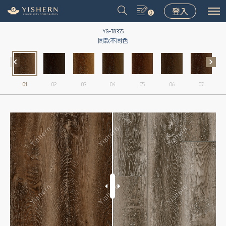
登入
0
YS-T8355
同款不同色
01
02
03
04
05
06
07
＃9031
＃9075
＃LT001
＃8502