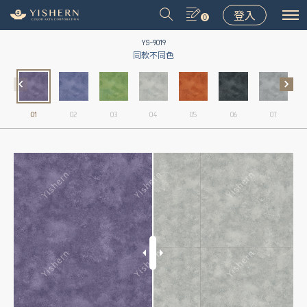
登入
0
YS-9019
同款不同色
01
02
03
04
05
06
07
＃9031
＃9075
＃LT001
＃8502