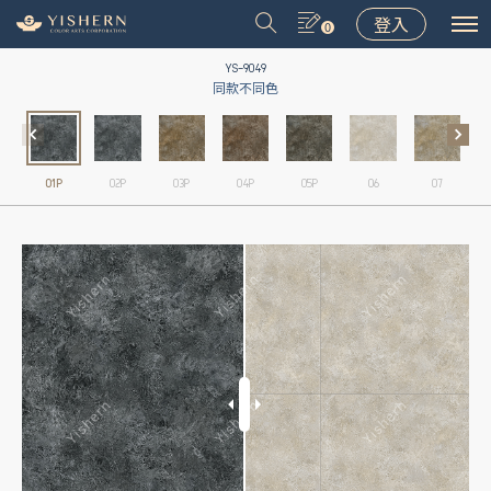
登入
0
YS-9049
同款不同色
01P
02P
03P
04P
05P
06
07
＃9031
＃9075
＃LT001
＃8502