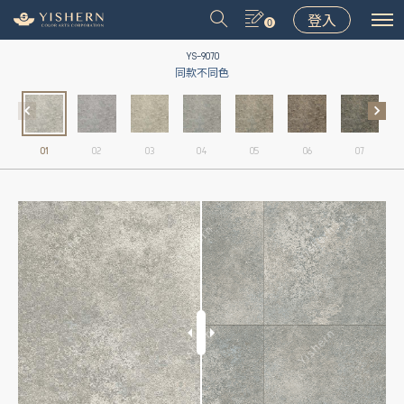
登入
0
YS-9070
同款不同色
01
02
03
04
05
06
07
＃9031
＃9075
＃LT001
＃8502