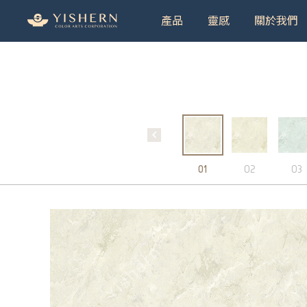
產品
靈感
關於我們
＃9
01
02
03