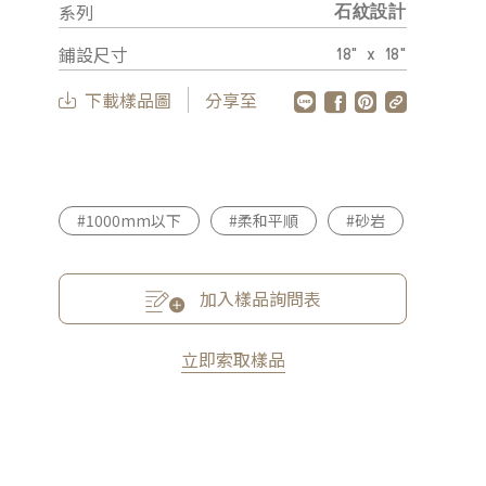
系列
石紋設計
鋪設尺寸
18" x 18"
下載樣品圖
分享至
#1000mm以下
#柔和平順
#砂岩
加入樣品詢問表
立即索取樣品