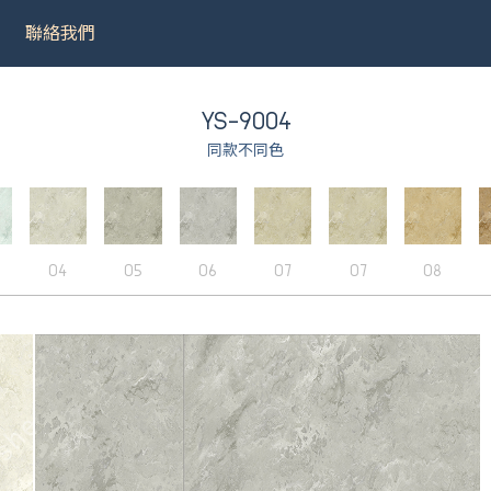
聯絡我們
YS-9004
同款不同色
031
＃9075
＃LT001
＃8502
04
05
06
07
07
08