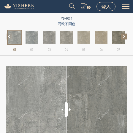
登入
0
YS-9074
同款不同色
01
02
03
04
05
06
07
＃9031
＃9075
＃LT001
＃8502