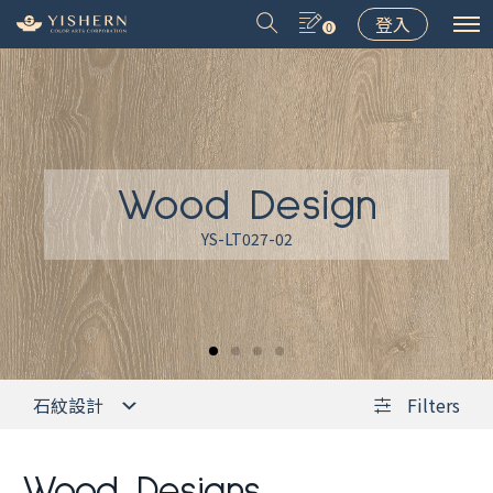
登入
0
Wood Design
＃9031
＃9075
＃LT001
＃8502
YS-LT027-02
石紋設計
Filters
Wood Designs