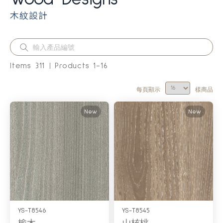
木紋設計
Items
311
Products
1
-
16
每頁顯示
樣商品
New
New
YS-T8546
YS-T8545
榆木
山核桃