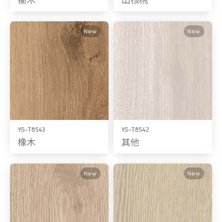
New
New
YS-T8543
YS-T8542
橡木
其他
New
New