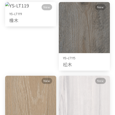
New
New
YS-LT119
橡木
YS-LT115
松木
New
New