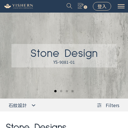
登入
0
Stone Design
＃9031
＃9075
＃LT001
＃8502
YS-9081-01
石紋設計
Filters
Stone Designs