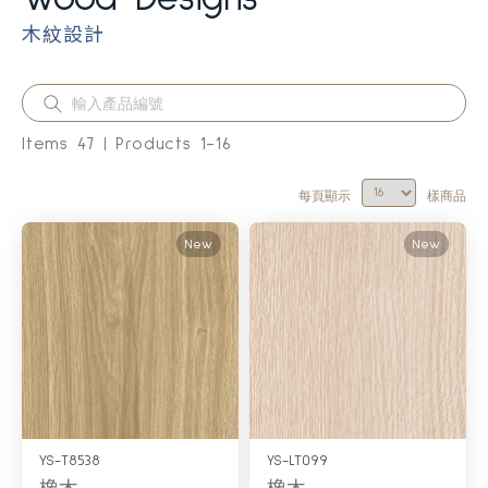
木紋設計
Items
47
Products
1
-
16
每頁顯示
樣商品
New
New
YS-T8538
YS-LT099
橡木
橡木