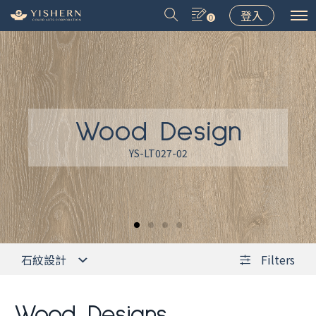
登入
0
Wood Design
＃9031
＃9075
＃LT001
＃8502
YS-LT027-02
石紋設計
Filters
Wood Designs